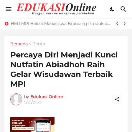
HMJ MPI Bekali Mahasiswa Branding Produk dengan Pelatihan Microblog
Beranda
Berita
Percaya Diri Menjadi Kunci
Nutfatin Abiadhoh Raih
Gelar Wisudawan Terbaik
MPI
by
Edukasi Online
5/23/2023