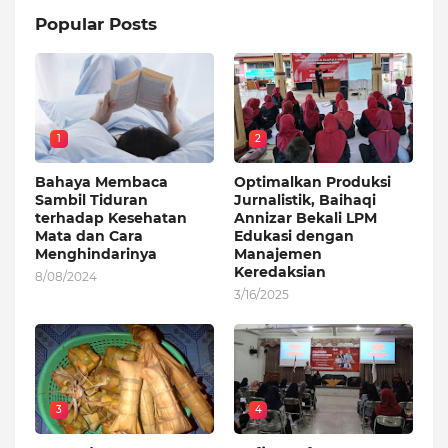
Popular Posts
1
2
Bahaya Membaca
Optimalkan Produksi
Sambil Tiduran
Jurnalistik, Baihaqi
terhadap Kesehatan
Annizar Bekali LPM
Mata dan Cara
Edukasi dengan
Menghindarinya
Manajemen
Keredaksian
8/08/2024
3/16/2025
3
4