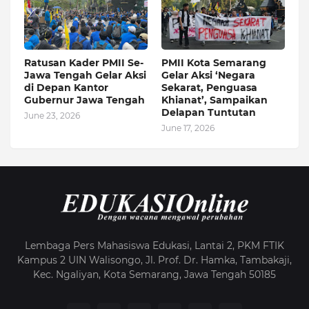
Ratusan Kader PMII Se-
PMII Kota Semarang
Jawa Tengah Gelar Aksi
Gelar Aksi ‘Negara
di Depan Kantor
Sekarat, Penguasa
Gubernur Jawa Tengah
Khianat’, Sampaikan
Delapan Tuntutan
June 23, 2026
June 17, 2026
Lembaga Pers Mahasiswa Edukasi, Lantai 2, PKM FTIK
Kampus 2 UIN Walisongo, Jl. Prof. Dr. Hamka, Tambakaji,
Kec. Ngaliyan, Kota Semarang, Jawa Tengah 50185