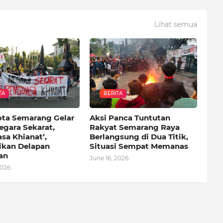
Lihat semua
TA
BERITA
ota Semarang Gelar
Aksi Panca Tuntutan
egara Sekarat,
Rakyat Semarang Raya
sa Khianat’,
Berlangsung di Dua Titik,
kan Delapan
Situasi Sempat Memanas
an
June 16, 2026
2026