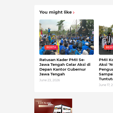
You might like
BERITA
BERI
Ratusan Kader PMII Se-
PMII K
Jawa Tengah Gelar Aksi di
Aksi ‘N
Depan Kantor Gubernur
Pengua
Jawa Tengah
Sampai
Tuntut
June 23, 2026
June 17, 