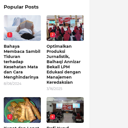
Popular Posts
1
2
Bahaya
Optimalkan
Membaca Sambil
Produksi
Tiduran
Jurnalistik,
terhadap
Baihaqi Annizar
Kesehatan Mata
Bekali LPM
dan Cara
Edukasi dengan
Menghindarinya
Manajemen
Keredaksian
8/08/2024
3/16/2025
3
4