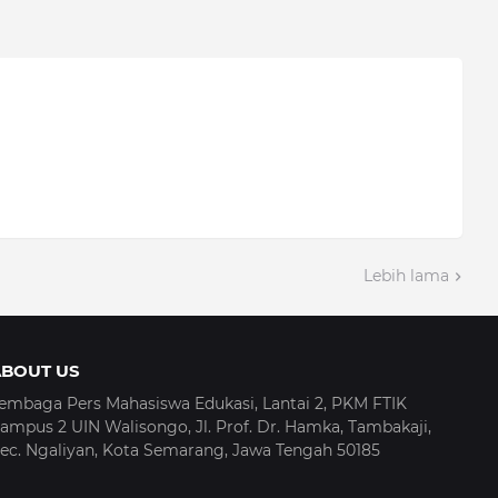
Lebih lama
ABOUT US
embaga Pers Mahasiswa Edukasi, Lantai 2, PKM FTIK
ampus 2 UIN Walisongo, Jl. Prof. Dr. Hamka, Tambakaji,
ec. Ngaliyan, Kota Semarang, Jawa Tengah 50185