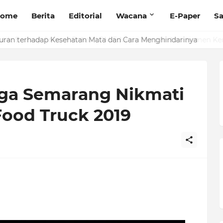
ome
Berita
Editorial
Wacana
E-Paper
Sa
stik, Baihaqi Annizar Bekali LPM Edukasi dengan Manajemen Ker
ga Semarang Nikmati
 Food Truck 2019