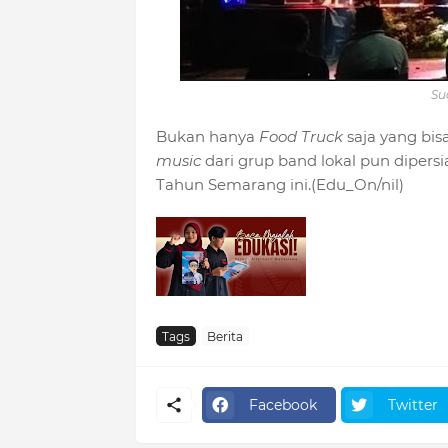
Su
Bukan hanya
Food Truck
saja yang bis
music
dari grup band lokal pun dipers
Tahun Semarang ini.(Edu_On/nil)
Tags
Berita
Facebook
Twitter