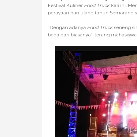
Festival Kuliner
Food Truck
kali ini. Me
perayaan hari ulang tahun Semarang 
"Dengan adanya
Food Truck
seneng sih
beda dari biasanya", terang mahasiswa