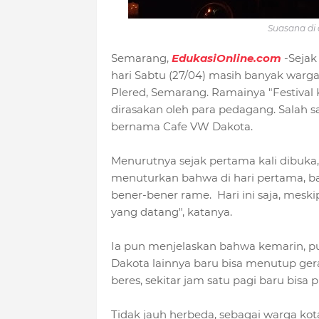
Suasana di
Semarang,
EdukasiOnline.com
-Sejak
hari Sabtu (27/04) masih banyak w
Plered, Semarang. Ramainya "Festival 
dirasakan oleh para pedagang. Salah s
bernama Cafe VW Dakota.
Menurutnya sejak pertama kali dibuka,
menuturkan bahwa di hari pertama, ba
bener-bener rame. Hari ini saja, mes
yang datang", katanya.
Ia pun menjelaskan bahwa kemarin, p
Dakota lainnya baru bisa menutup gera
beres, sekitar jam satu pagi baru bisa p
Tidak jauh herbeda, sebagai warga k