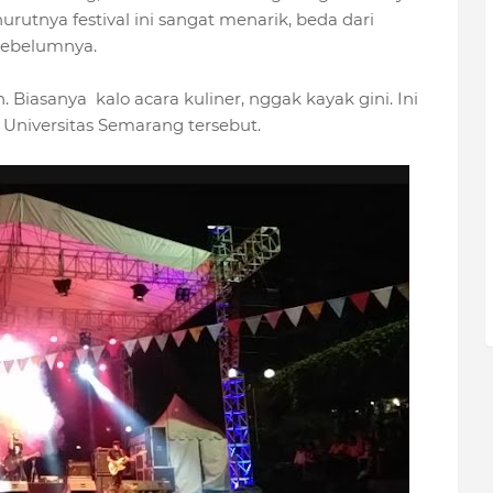
nurutnya festival ini sangat menarik, beda dari
sebelumnya.
. Biasanya kalo acara kuliner, nggak kayak gini. Ini
 Universitas Semarang tersebut.