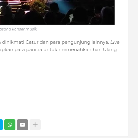
asana konser musik
a dinikmati Catur dan para pengunjung lainnya.
Live
iapkan para panitia untuk memeriahkan hari Ulang