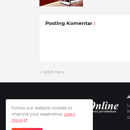
Posting Komentar
Lebih baru
L
Follow our website cookies to
K
improve your experience.
Learn
K
more