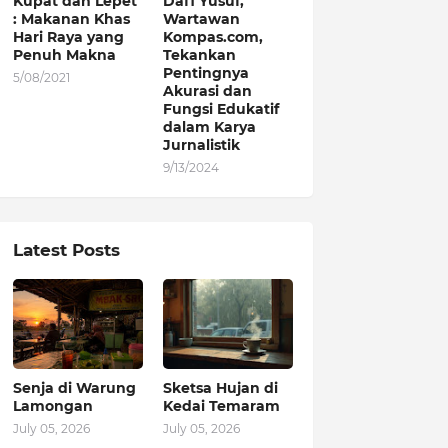
Kupat dan Lepet
Dafi Yusuf,
: Makanan Khas
Wartawan
Hari Raya yang
Kompas.com,
Penuh Makna
Tekankan
Pentingnya
5/08/2021
Akurasi dan
Fungsi Edukatif
dalam Karya
Jurnalistik
9/13/2024
Latest Posts
Senja di Warung
Sketsa Hujan di
Lamongan
Kedai Temaram
July 05, 2026
July 05, 2026