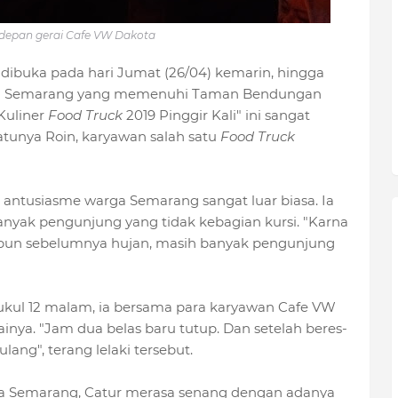
 depan gerai Cafe VW Dakota
 dibuka pada hari Jumat (26/04) kemarin, hingga
arga Semarang yang memenuhi Taman Bendungan
Kuliner
Food Truck
2019 Pinggir Kali" ini sangat
atunya Roin, karyawan salah satu
Food Truck
 antusiasme warga Semarang sangat luar biasa. Ia
nyak pengunjung yang tidak kebagian kursi. "Karna
kipun sebelumnya hujan, masih banyak pengunjung
ukul 12 malam, ia bersama para karyawan Cafe VW
inya. "Jam dua belas baru tutup. Dan setelah beres-
ulang", terang lelaki tersebut.
ota Semarang, Catur merasa senang dengan adanya