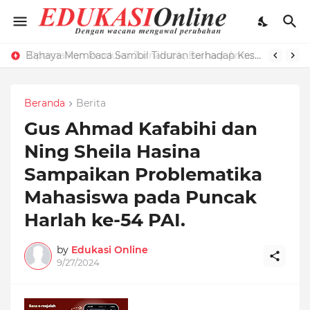
Optimalkan Produksi Jurnalistik, Baihaqi Annizar Bekali LPM Edukasi dengan Manajemen Keredaksian
Bahaya Membaca Sambil Tiduran terhadap Kesehatan Mata dan Cara Menghindarinya
Beranda
Berita
Gus Ahmad Kafabihi dan
Ning Sheila Hasina
Sampaikan Problematika
Mahasiswa pada Puncak
Harlah ke-54 PAI.
by
Edukasi Online
9/27/2024