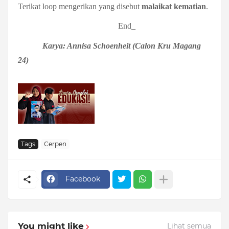
Terikat loop mengerikan yang disebut
malaikat kematian
.
End_
Karya: Annisa Schoenheit (Calon Kru Magang
24)
Tags
Cerpen
Facebook
You might like
Lihat semua