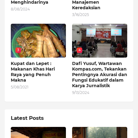
Menghindarinya
Manajemen
Keredaksian
8/08/2024
3/16/2025
3
4
Kupat dan Lepet :
Dafi Yusuf, Wartawan
Makanan Khas Hari
Kompas.com, Tekankan
Raya yang Penuh
Pentingnya Akurasi dan
Makna
Fungsi Edukatif dalam
Karya Jurnalistik
5/08/2021
9/13/2024
Latest Posts