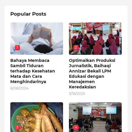
Popular Posts
1
2
Bahaya Membaca
Optimalkan Produksi
Sambil Tiduran
Jurnalistik, Baihaqi
terhadap Kesehatan
Annizar Bekali LPM
Mata dan Cara
Edukasi dengan
Menghindarinya
Manajemen
Keredaksian
8/08/2024
3/16/2025
3
4