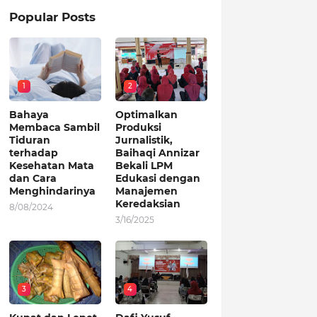
Popular Posts
1
2
Bahaya
Optimalkan
Membaca Sambil
Produksi
Tiduran
Jurnalistik,
terhadap
Baihaqi Annizar
Kesehatan Mata
Bekali LPM
dan Cara
Edukasi dengan
Menghindarinya
Manajemen
Keredaksian
8/08/2024
3/16/2025
3
4