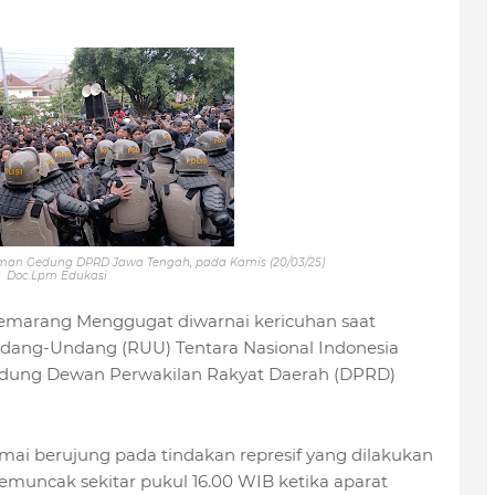
man Gedung DPRD Jawa Tengah, pada Kamis (20/03/25)
Doc.Lpm Edukasi
Semarang Menggugat diwarnai kericuhan saat
dang-Undang (RUU) Tentara Nasional Indonesia
edung Dewan Perwakilan Rakyat Daerah (DPRD)
ai berujung pada tindakan represif yang dilakukan
muncak sekitar pukul 16.00 WIB ketika aparat