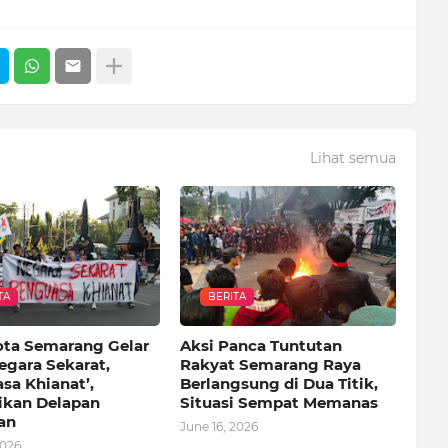
Lihat semua
TA
BERITA
ota Semarang Gelar
Aksi Panca Tuntutan
egara Sekarat,
Rakyat Semarang Raya
sa Khianat’,
Berlangsung di Dua Titik,
kan Delapan
Situasi Sempat Memanas
an
June 16, 2026
2026