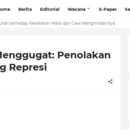
ome
Berita
Editorial
Wacana
E-Paper
Sa
randing Produk dengan Pelatihan Microblog
uran terhadap Kesehatan Mata dan Cara Menghindarinya
Menggugat: Penolakan
g Represi