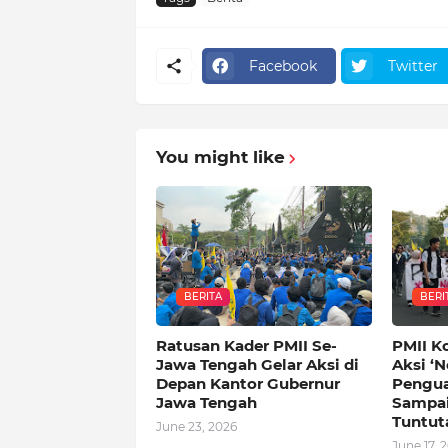
Facebook
Twitter
You might like
BERITA
BERI
Ratusan Kader PMII Se-
PMII K
Jawa Tengah Gelar Aksi di
Aksi ‘N
Depan Kantor Gubernur
Pengua
Jawa Tengah
Sampai
Tuntut
June 23, 2026
June 17, 