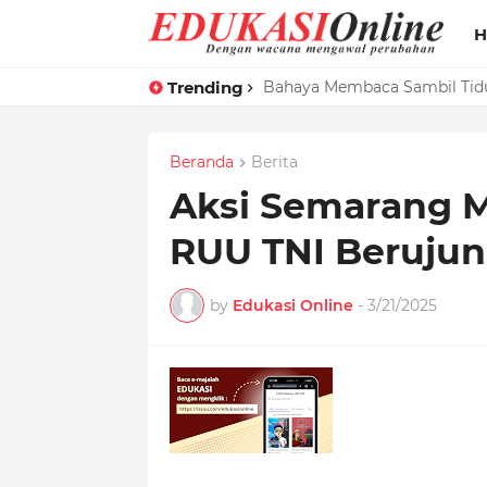
H
Trending
HMJ MPI Bekali Mahasiswa B
Bahaya Membaca Sambil Tid
Beranda
Berita
Aksi Semarang 
RUU TNI Berujun
by
Edukasi Online
-
3/21/2025