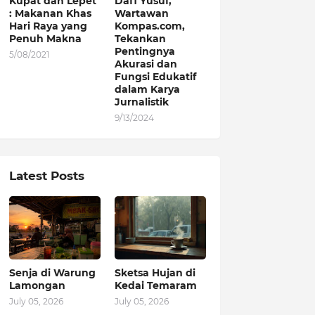
Kupat dan Lepet
Dafi Yusuf,
: Makanan Khas
Wartawan
Hari Raya yang
Kompas.com,
Penuh Makna
Tekankan
Pentingnya
5/08/2021
Akurasi dan
Fungsi Edukatif
dalam Karya
Jurnalistik
9/13/2024
Latest Posts
Senja di Warung
Sketsa Hujan di
Lamongan
Kedai Temaram
July 05, 2026
July 05, 2026