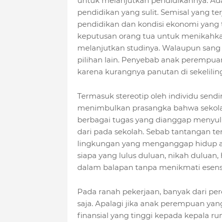
untuk melanjutkan pendidikannya. Ada 
pendidikan yang sulit. Semisal yang te
pendidikan dan kondisi ekonomi yang
keputusan orang tua untuk menikahk
melanjutkan studinya. Walaupun sang 
pilihan lain. Penyebab anak perempua
karena kurangnya panutan di sekelilin
Termasuk stereotip oleh individu sendi
menimbulkan prasangka bahwa sekolah
berbagai tugas yang dianggap menyuli
dari pada sekolah. Sebab tantangan t
lingkungan yang menganggap hidup ad
siapa yang lulus duluan, nikah duluan, 
dalam balapan tanpa menikmati esens
Pada ranah pekerjaan, banyak dari p
saja. Apalagi jika anak perempuan yan
finansial yang tinggi kepada kepala