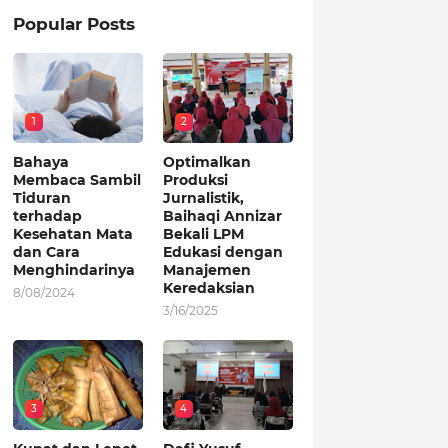
Popular Posts
1
2
Bahaya
Optimalkan
Membaca Sambil
Produksi
Tiduran
Jurnalistik,
terhadap
Baihaqi Annizar
Kesehatan Mata
Bekali LPM
dan Cara
Edukasi dengan
Menghindarinya
Manajemen
Keredaksian
8/08/2024
3/16/2025
3
4