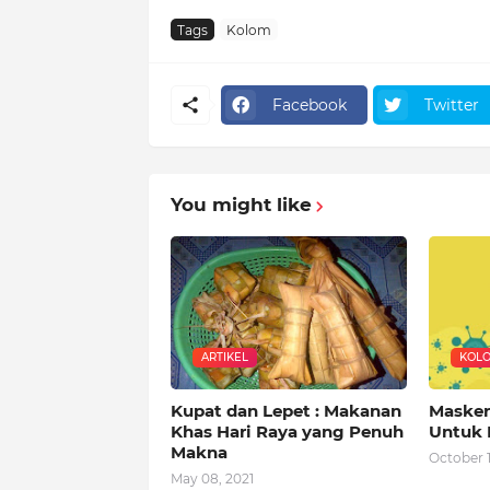
Tags
Kolom
Facebook
Twitter
You might like
ARTIKEL
KOL
Kupat dan Lepet : Makanan
Masker
Khas Hari Raya yang Penuh
Untuk 
Makna
October 1
May 08, 2021