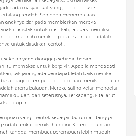
juga pernikahan sebagai solusi dari akses
rjadi pada masyarakat yang jauh dari akses
 terbilang rendah. Sehingga menimbulkan
an anaknya daripada membiarkan mereka
anak menolak untuk menikah, ia tidak memiliki
n lebih memilih menikah pada usia muda adalah
gnya untuk dijadikan contoh.
ri, sekolah yang dianggap sebagai beban,
 itu memaksa untuk berpikir. Apabila mendapati
tkan, tak jarang ada pendapat lebih baik menikah
erbesar bagi perempuan dari godaan menikah adalah
alah arena balapan. Mereka saling kejar-mengejar
hamil duluan, dan seterusnya. Terkadang, kita larut
i kehidupan.
erempuan yang mentok sebagai ibu rumah tangga
g sudah terikat pernikahan dini. Ketergantungan
 rumah tangga, membuat perempuan lebih mudah