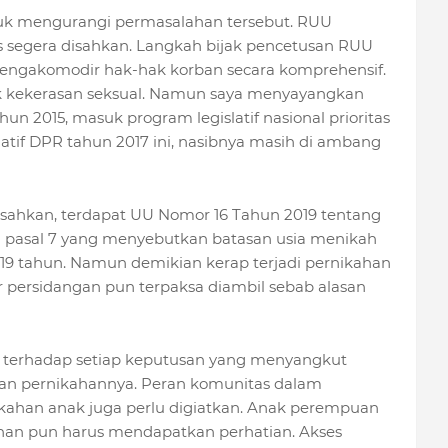
uk mengurangi permasalahan tersebut. RUU
 segera disahkan. Langkah bijak pencetusan RUU
engakomodir hak-hak korban secara komprehensif.
k kekerasan seksual. Namun saya menyayangkan
n 2015, masuk program legislatif nasional prioritas
iatif DPR tahun 2017 ini, nasibnya masih di ambang
isahkan, terdapat UU Nomor 16 Tahun 2019 tentang
h pasal 7 yang menyebutkan batasan usia menikah
 19 tahun. Namun demikian kerap terjadi pernikahan
ur persidangan pun terpaksa diambil sebab alasan
n terhadap setiap keputusan yang menyangkut
dan pernikahannya. Peran komunitas dalam
kahan anak juga perlu digiatkan. Anak perempuan
kahan pun harus mendapatkan perhatian. Akses