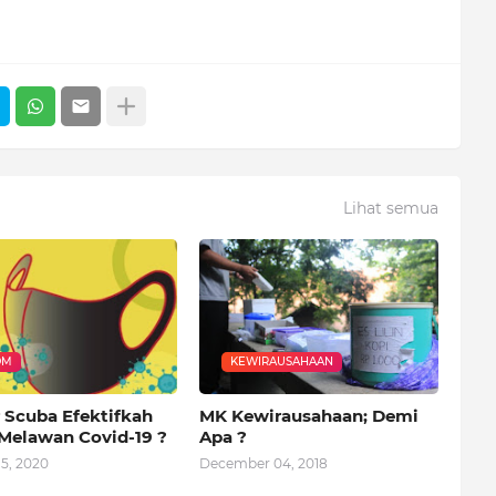
Lihat semua
OM
KEWIRAUSAHAAN
 Scuba Efektifkah
MK Kewirausahaan; Demi
Melawan Covid-19 ?
Apa ?
5, 2020
December 04, 2018