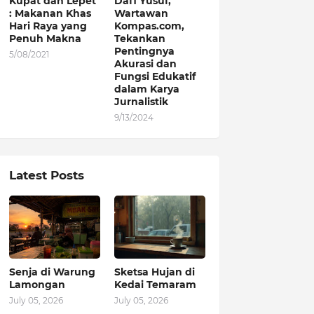
Kupat dan Lepet
Dafi Yusuf,
: Makanan Khas
Wartawan
Hari Raya yang
Kompas.com,
Penuh Makna
Tekankan
Pentingnya
5/08/2021
Akurasi dan
Fungsi Edukatif
dalam Karya
Jurnalistik
9/13/2024
Latest Posts
Senja di Warung
Sketsa Hujan di
Lamongan
Kedai Temaram
July 05, 2026
July 05, 2026