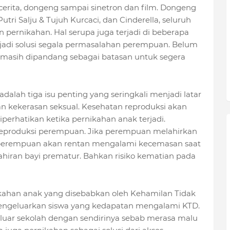
 cerita, dongeng sampai sinetron dan film. Dongeng
ri Salju & Tujuh Kurcaci, dan Cinderella, seluruh
 pernikahan. Hal serupa juga terjadi di beberapa
njadi solusi segala permasalahan perempuan. Belum
 masih dipandang sebagai batasan untuk segera
dalah tiga isu penting yang seringkali menjadi latar
an kekerasan seksual. Kesehatan reproduksi akan
erhatikan ketika pernikahan anak terjadi.
eproduksi perempuan. Jika perempuan melahirkan
 perempuan akan rentan mengalami kecemasan saat
hiran bayi prematur. Bahkan risiko kematian pada
kahan anak yang disebabkan oleh Kehamilan Tidak
 mengeluarkan siswa yang kedapatan mengalami KTD.
eluar sekolah dengan sendirinya sebab merasa malu