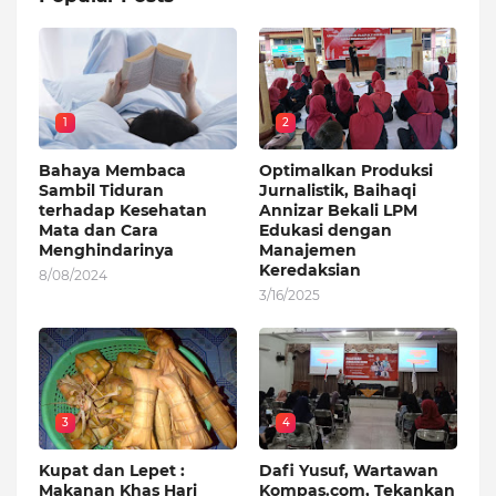
1
2
Bahaya Membaca
Optimalkan Produksi
Sambil Tiduran
Jurnalistik, Baihaqi
terhadap Kesehatan
Annizar Bekali LPM
Mata dan Cara
Edukasi dengan
Menghindarinya
Manajemen
Keredaksian
8/08/2024
3/16/2025
3
4
Kupat dan Lepet :
Dafi Yusuf, Wartawan
Makanan Khas Hari
Kompas.com, Tekankan