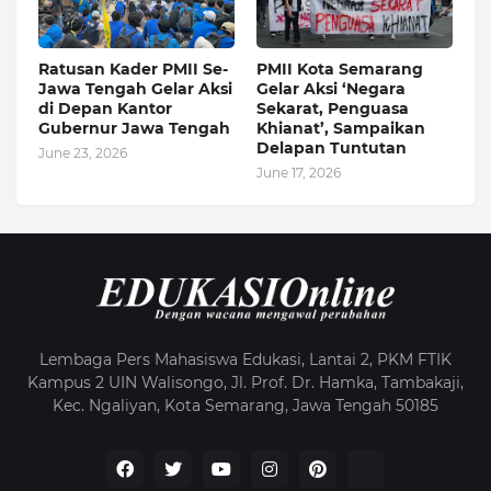
Ratusan Kader PMII Se-
PMII Kota Semarang
Jawa Tengah Gelar Aksi
Gelar Aksi ‘Negara
di Depan Kantor
Sekarat, Penguasa
Gubernur Jawa Tengah
Khianat’, Sampaikan
Delapan Tuntutan
June 23, 2026
June 17, 2026
Lembaga Pers Mahasiswa Edukasi, Lantai 2, PKM FTIK
Kampus 2 UIN Walisongo, Jl. Prof. Dr. Hamka, Tambakaji,
Kec. Ngaliyan, Kota Semarang, Jawa Tengah 50185