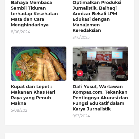
Bahaya Membaca
Optimalkan Produksi
Sambil Tiduran
Jurnalistik, Baihaqi
terhadap Kesehatan
Annizar Bekali LPM
Mata dan Cara
Edukasi dengan
Menghindarinya
Manajemen
Keredaksian
8/08/2024
3/16/2025
3
4
Kupat dan Lepet :
Dafi Yusuf, Wartawan
Makanan Khas Hari
Kompas.com, Tekankan
Raya yang Penuh
Pentingnya Akurasi dan
Makna
Fungsi Edukatif dalam
Karya Jurnalistik
5/08/2021
9/13/2024