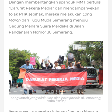
Dengan membentangkan spanduk MMT bertulis
“Darurat Pekerja Media” dan
mengampanyekan
tolak PHK sepihak
, mereka melakukan
Long
March
dari
Tugu Muda Semarang menuju
Gedung Menara Suara Merdeka di Jalan
Pandanaran Nomor 30 Semarang.
Long March
yang dilakukan oleh para jurnalis di Semarang,
Rabu (01/05)
Sesampainya mereka di depan Gedung Menara