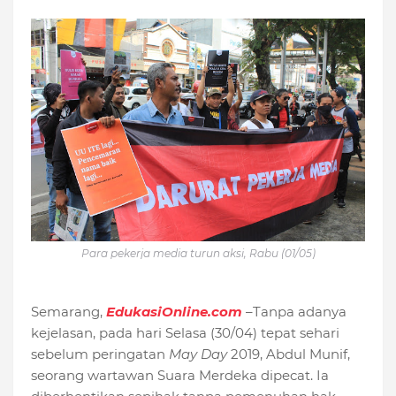
Para pekerja media turun aksi, Rabu (01/05)
Semarang,
EdukasiOnline.com
–Tanpa adanya
kejelasan, pada hari Selasa (30/04) tepat sehari
sebelum peringatan
May Day
2019, Abdul Munif,
seorang wartawan Suara Merdeka dipecat. Ia