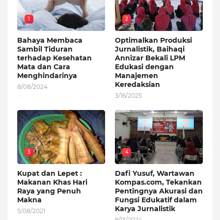
1
2
Bahaya Membaca
Optimalkan Produksi
Sambil Tiduran
Jurnalistik, Baihaqi
terhadap Kesehatan
Annizar Bekali LPM
Mata dan Cara
Edukasi dengan
Menghindarinya
Manajemen
Keredaksian
8/08/2024
3/16/2025
3
4
Kupat dan Lepet :
Dafi Yusuf, Wartawan
Makanan Khas Hari
Kompas.com, Tekankan
Raya yang Penuh
Pentingnya Akurasi dan
Makna
Fungsi Edukatif dalam
Karya Jurnalistik
5/08/2021
9/13/2024