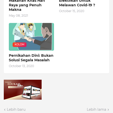
Makanan Khas Hari
Efektifkah Untuk
Raya yang Penuh
Melawan Covid-19 ?
Makna
October 15, 2020
May 08, 2021
KOLOM
Pernikahan Dini: Bukan
Solusi Segala Masalah
October 13, 2020
Lebih baru
Lebih lama