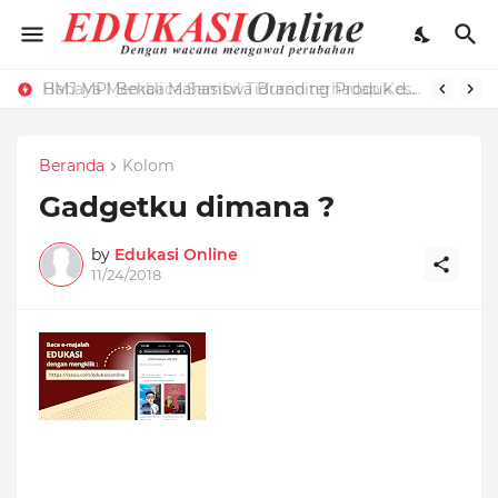
HMJ MPI Bekali Mahasiswa Branding Produk dengan Pelatihan Microblog
Bahaya Membaca Sambil Tiduran terhadap Kesehatan Mata dan Cara Menghindarinya
Beranda
Kolom
Gadgetku dimana ?
by
Edukasi Online
11/24/2018