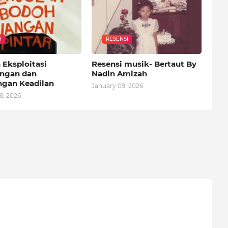
U
RESENSI
 Eksploitasi
Resensi musik- Bertaut By
ngan dan
Nadin Amizah
ngan Keadilan
January 09, 2026
6, 2026