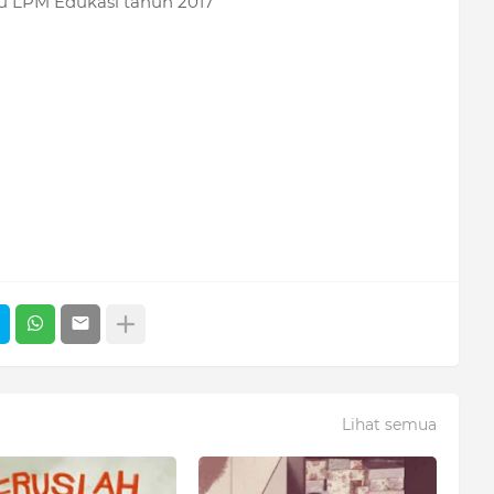
kru LPM Edukasi tahun 2017
Lihat semua