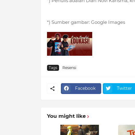
*) Penulis adalah Diah Novi Karisma, 
*) Sumber gambar: Google Images
Tags
Resensi
Facebook
Twitter
You might like