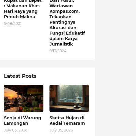
Kupat dan Lepet
Dafi Yusuf,
: Makanan Khas
Wartawan
Hari Raya yang
Kompas.com,
Penuh Makna
Tekankan
Pentingnya
5/08/2021
Akurasi dan
Fungsi Edukatif
dalam Karya
Jurnalistik
9/13/2024
Latest Posts
Senja di Warung
Sketsa Hujan di
Lamongan
Kedai Temaram
July 05, 2026
July 05, 2026