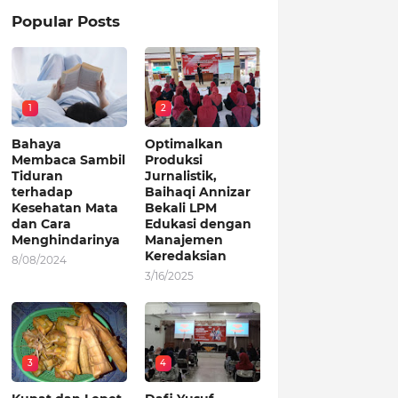
Popular Posts
1
2
Bahaya
Optimalkan
Membaca Sambil
Produksi
Tiduran
Jurnalistik,
terhadap
Baihaqi Annizar
Kesehatan Mata
Bekali LPM
dan Cara
Edukasi dengan
Menghindarinya
Manajemen
Keredaksian
8/08/2024
3/16/2025
3
4