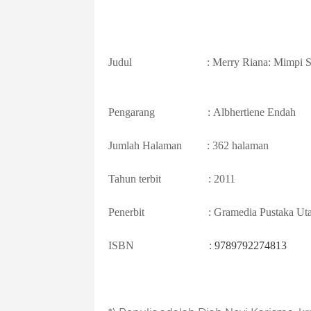
Judul :
Merry Riana: Mimpi Se
Pengarang :
A
lbhertiene Endah
Jumlah Halaman
: 362 halaman
Tahun terbit
: 2011
Penerbit : Gramedia Pustaka Ut
ISBN :
9789792274813