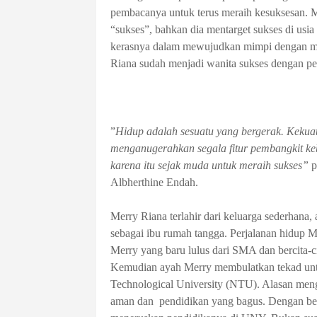
pembacanya untuk terus meraih kesuksesan. M
“sukses”, bahkan dia me
n
target sukses di us
kerasnya dalam mewujudkan mimpi dengan men
Riana sudah menjadi wanita sukses dengan peng
”
Hidup adalah sesuatu yang bergerak. Kekuat
menganugerahkan segala fitur pembangkit keb
karena itu sejak muda untuk meraih sukses”
p
Albherthine Endah.
Merry Riana
terlahir
dari keluarga sederhana,
sebagai ibu rumah tangga. Perjalanan hidup Me
M
erry yang baru lulus dari SMA dan bercita-ci
Kemudian ayah
M
erry membulatkan tekad u
Technological University (NTU). Alasan meng
aman dan pendidikan yang bagus
. Dengan be