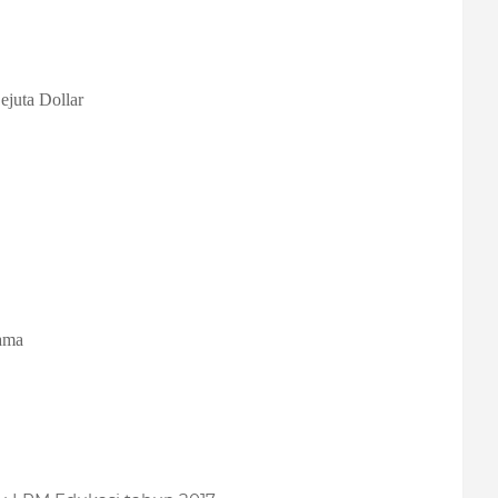
juta Dollar
ama