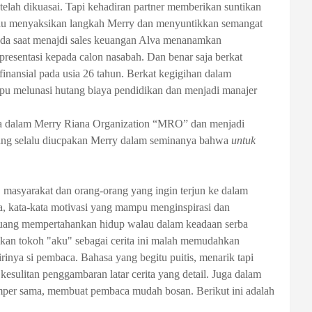
lah dikuasai. Tapi kehadiran partner memberikan suntikan
elalu menyaksikan langkah Merry dan menyuntikkan semangat
ada saat menajdi sales keuangan Alva menanamkan
 presentasi kepada calon nasabah. Dan benar saja berkat
finansial pada usia 26 tahun. Berkat kegigihan dalam
pu melunasi hutang biaya pendidikan dan menjadi manajer
da dalam Merry Riana Organization “MRO” dan menjadi
 yang selalu diucpakan Merry dalam seminanya bahwa
untuk
 masyarakat dan orang-orang yang ingin terjun ke dalam
a
, kata-kata motivasi yang mampu menginspirasi dan
juang mempertahankan hidup walau dalam keadaan serba
akan tokoh "aku" sebagai cerita ini malah memudahkan
irinya si pembaca. B
ahasa yang begitu puitis, menarik tapi
esulitan penggambaran latar cerita yang detail. Juga dalam
mper sama, membuat pembaca mudah bosan. Berikut ini adalah