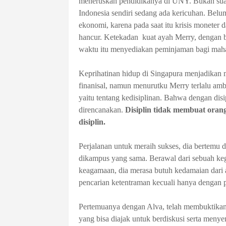
meneruskan pendidikanya di UNY. Bukan suat
Indonesia sendiri sedang ada kericuhan. Belu
ekonomi, karena pada saat itu krisis monete
hancur. Ketekadan kuat ayah Merry, dengan b
waktu itu menyediakan peminjaman bagi mah
Keprihatinan hidup di Singapura menjadikan m
finanisal, namun menurutku Merry terlalu ambis
yaitu tentang kedisiplinan. Bahwa dengan dis
direncanakan.
Disiplin tidak membuat orang
disiplin.
Perjalanan untuk meraih sukses, dia bertemu
dikampus yang sama. Berawal dari sebuah ke
keagamaan, dia merasa butuh kedamaian dari a
pencarian ketentraman kecuali hanya dengan
Pertemuanya dengan Alva, telah membuktika
yang bisa diajak untuk berdiskusi serta meny