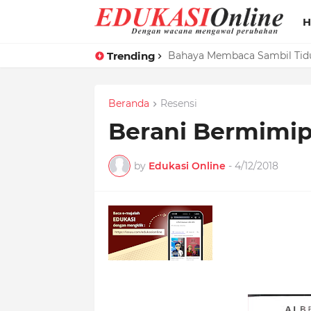
H
Trending
HMJ MPI Bekali Mahasiswa B
Bahaya Membaca Sambil Tid
Beranda
Resensi
Berani Bermimip
by
Edukasi Online
-
4/12/2018