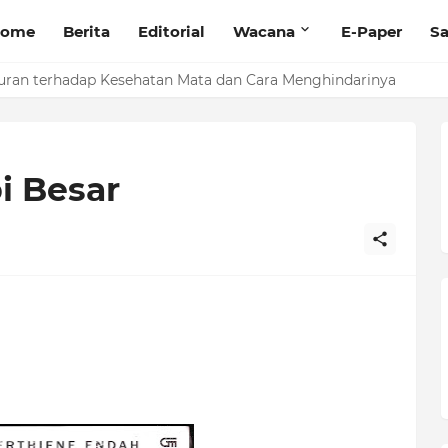
ome
Berita
Editorial
Wacana
E-Paper
Sa
randing Produk dengan Pelatihan Microblog
uran terhadap Kesehatan Mata dan Cara Menghindarinya
i Besar