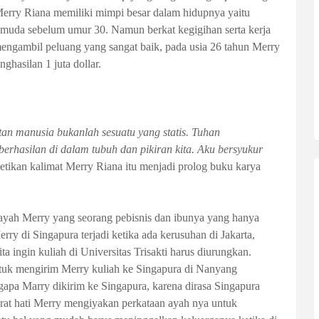
erry Riana memiliki mimpi besar dalam hidupnya yaitu
ia muda sebelum umur 30. Namun berkat kegigihan serta kerja
gambil peluang yang sangat baik, pada usia 26 tahun Merry
hasilan 1 juta dollar.
an manusia bukanlah sesuatu yang statis. Tuhan
erhasilan di dalam tubuh dan pikiran kita. Aku bersyukur
etikan kalimat Merry Riana itu menjadi prolog buku karya
 ayah Merry yang seorang pebisnis dan ibunya
yang
hanya
rry di Singapura terjadi ketika ada kerusuhan di Jakarta,
ta ingin kuliah di Universitas Trisakti harus diurungkan.
ntuk mengirim
M
erry kuliah ke Singapura di Nanyang
apa Marry dikirim ke Singapura, karena dirasa Singapura
rat hati Merry mengiyakan perkataan ayah nya untuk