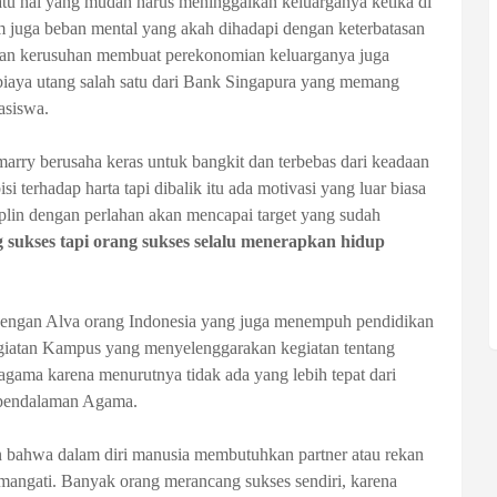
u hal yang mudah harus meninggalkan keluarganya ketika di
m juga beban mental yang akah dihadapi dengan keterbatasan
r dan kerusuhan membuat perekonomian keluarganya juga
iaya utang salah satu dari Bank Singapura yang memang
asiswa.
arry berusaha keras untuk bangkit dan terbebas dari keadaan
i terhadap harta tapi dibalik itu ada motivasi yang luar biasa
iplin dengan perlahan akan mencapai target yang sudah
 sukses tapi orang sukses selalu menerapkan hidup
 dengan Alva orang Indonesia yang juga menempuh pendidikan
giatan Kampus yang menyelenggarakan kegiatan tentang
gama karena menurutnya tidak ada yang lebih tepat dari
 pendalaman Agama.
n
bahwa dalam
diri
manusia membutuhkan partner atau rekan
emangati. Banyak orang merancang sukses sendiri, karena