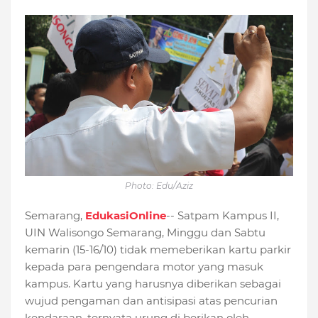
Photo: Edu/Aziz
Semarang,
EdukasiOnline
-- Satpam Kampus II,
UIN Walisongo Semarang, Minggu dan Sabtu
kemarin (15-16/10) tidak memeberikan kartu parkir
kepada para pengendara motor yang masuk
kampus. Kartu yang harusnya diberikan sebagai
wujud pengaman dan antisipasi atas pencurian
kendaraan, ternyata urung di berikan oleh