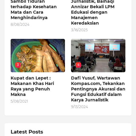
Sambil Tiduran
Jurnalistik, Baihaqi
terhadap Kesehatan
Annizar Bekali LPM
Mata dan Cara
Edukasi dengan
Menghindarinya
Manajemen
Keredaksian
8/08/2024
3/16/2025
3
4
Kupat dan Lepet :
Dafi Yusuf, Wartawan
Makanan Khas Hari
Kompas.com, Tekankan
Raya yang Penuh
Pentingnya Akurasi dan
Makna
Fungsi Edukatif dalam
Karya Jurnalistik
5/08/2021
9/13/2024
Latest Posts