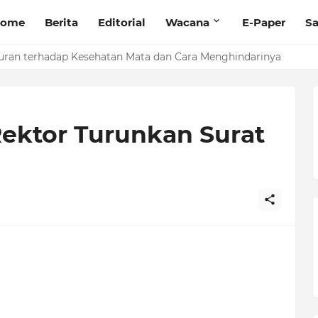
ome
Berita
Editorial
Wacana
E-Paper
Sa
stik, Baihaqi Annizar Bekali LPM Edukasi dengan Manajemen Ke
uran terhadap Kesehatan Mata dan Cara Menghindarinya
Rektor Turunkan Surat