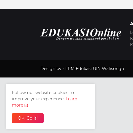
L
K
K
Design by -
LPM Edukasi UIN Walisongo
Follow our website cookies to
improve your experience.
Learn
more
OK, Go it!