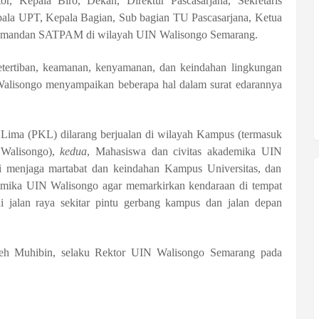
or, Kepala Biro, Dekan, Direktur Pascasarjana, Sekretaris
pala UPT, Kepala Bagian, Sub bagian TU Pascasarjana, Ketua
andan SATPAM di wilayah UIN Walisongo Semarang.
tertiban, keamanan, kenyamanan, dan keindahan lingkungan
alisongo menyampaikan beberapa hal dalam surat edarannya
Lima (PKL) dilarang berjualan di wilayah Kampus (termasuk
 Walisongo),
kedua
, Mahasiswa dan civitas akademika UIN
emi menjaga martabat dan keindahan Kampus Universitas, dan
emika UIN Walisongo agar memarkirkan kendaraan di tempat
di jalan raya sekitar pintu gerbang kampus dan jalan depan
leh Muhib
in, selaku Rektor UIN Walisongo Semarang
pada