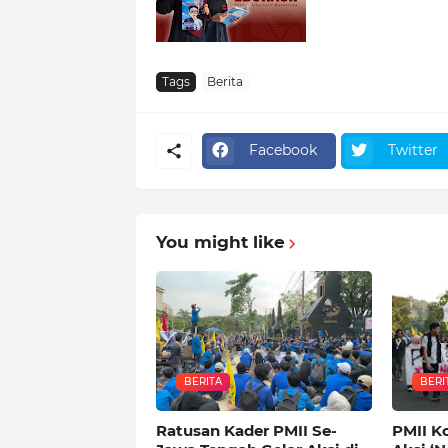
Tags
Berita
Facebook
Twitter
You might like
BERITA
BERI
Ratusan Kader PMII Se-
PMII K