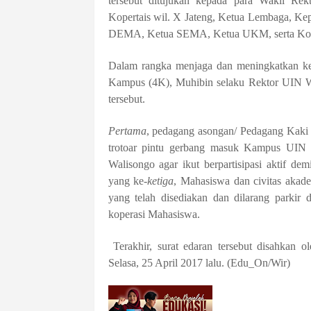
tersebut ditujukan kepada para Wakil Rekt
Kopertais wil. X Jateng, Ketua Lembaga, Ke
DEMA, Ketua SEMA, Ketua UKM, serta Kom
Dalam rangka menjaga dan meningkatkan ke
Kampus (4K), Muhibin selaku Rektor UIN W
tersebut.
Pertama
, pedagang asongan/ Pedagang Kaki 
trotoar pintu gerbang masuk Kampus UIN
Walisongo agar ikut berpartisipasi aktif d
yang ke-
ketiga
, Mahasiswa dan civitas akad
yang telah disediakan dan dilarang parkir 
koperasi Mahasiswa.
Terakhir, surat edaran
tersebut
di
sahkan o
Selasa, 25 April 2017 la
lu
. (Edu_On/Wir)