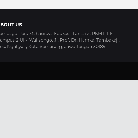
ABOUT US
embaga Pers Mahasiswa Edukasi, Lantai 2, PKM FTIK
ampus 2 UIN Walisongo, Jl. Prof. Dr. Hamka, Tambakaji,
ec. Ngaliyan, Kota Semarang, Jawa Tengah 50185