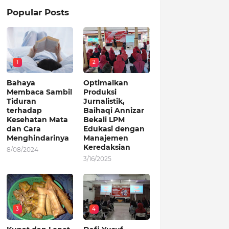
Popular Posts
1
2
Bahaya
Optimalkan
Membaca Sambil
Produksi
Tiduran
Jurnalistik,
terhadap
Baihaqi Annizar
Kesehatan Mata
Bekali LPM
dan Cara
Edukasi dengan
Menghindarinya
Manajemen
Keredaksian
8/08/2024
3/16/2025
3
4