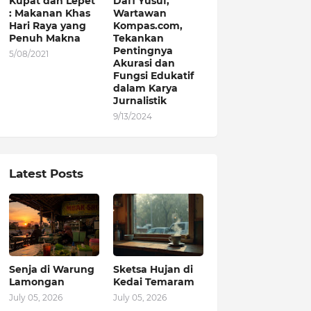
Kupat dan Lepet
Dafi Yusuf,
: Makanan Khas
Wartawan
Hari Raya yang
Kompas.com,
Penuh Makna
Tekankan
Pentingnya
5/08/2021
Akurasi dan
Fungsi Edukatif
dalam Karya
Jurnalistik
9/13/2024
Latest Posts
Senja di Warung
Sketsa Hujan di
Lamongan
Kedai Temaram
July 05, 2026
July 05, 2026