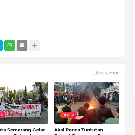
Lihat semua
TA
BERITA
ota Semarang Gelar
Aksi Panca Tuntutan