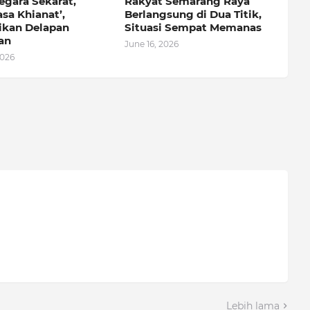
egara Sekarat,
Rakyat Semarang Raya
sa Khianat’,
Berlangsung di Dua Titik,
kan Delapan
Situasi Sempat Memanas
an
June 16, 2026
2026
Lebih lama