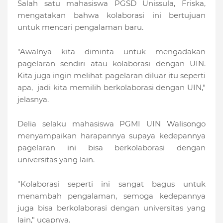
Salah satu mahasiswa PGSD Unissula, Friska,
mengatakan bahwa kolaborasi ini bertujuan
untuk mencari pengalaman baru.
"Awalnya kita diminta untuk mengadakan
pagelaran sendiri atau kolaborasi dengan UIN.
Kita juga ingin melihat pagelaran diluar itu seperti
apa, jadi kita memilih berkolaborasi dengan UIN,"
jelasnya.
Delia selaku mahasiswa PGMI UIN Walisongo
menyampaikan harapannya supaya kedepannya
pagelaran ini bisa berkolaborasi dengan
universitas yang lain.
"Kolaborasi seperti ini sangat bagus untuk
menambah pengalaman, semoga kedepannya
juga bisa berkolaborasi dengan universitas yang
lain," ucapnya.