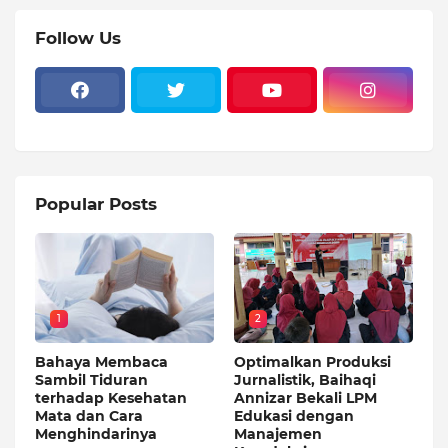
Follow Us
Popular Posts
1
2
Bahaya Membaca
Optimalkan Produksi
Sambil Tiduran
Jurnalistik, Baihaqi
terhadap Kesehatan
Annizar Bekali LPM
Mata dan Cara
Edukasi dengan
Menghindarinya
Manajemen