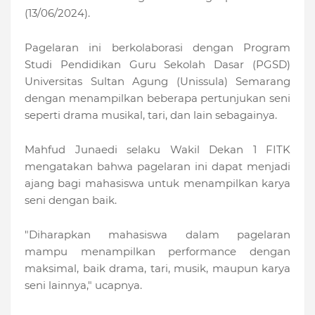
(13/06/2024).
Pagelaran ini berkolaborasi dengan Program
Studi Pendidikan Guru Sekolah Dasar (PGSD)
Universitas Sultan Agung (Unissula) Semarang
dengan menampilkan beberapa pertunjukan seni
seperti drama musikal, tari, dan lain sebagainya.
Mahfud Junaedi selaku Wakil Dekan 1 FITK
mengatakan bahwa pagelaran ini dapat menjadi
ajang bagi mahasiswa untuk menampilkan karya
seni dengan baik.
"Diharapkan mahasiswa dalam pagelaran
mampu menampilkan performance dengan
maksimal, baik drama, tari, musik, maupun karya
seni lainnya," ucapnya.