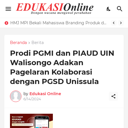
HMJ MPI Bekali Mahasiswa Branding Produk dengan Pelatihan Microblog
Beranda
Berita
Prodi PGMI dan PIAUD UIN
Walisongo Adakan
Pagelaran Kolaborasi
dengan PGSD Unissula
by
Edukasi Online
6/14/2024