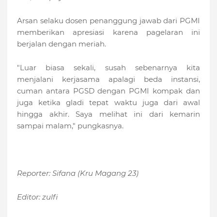
Arsan selaku dosen penanggung jawab dari PGMI
memberikan apresiasi karena pagelaran ini
berjalan dengan meriah.
"Luar biasa sekali, susah sebenarnya kita
menjalani kerjasama apalagi beda instansi,
cuman antara PGSD dengan PGMI kompak dan
juga ketika gladi tepat waktu juga dari awal
hingga akhir. Saya melihat ini dari kemarin
sampai malam," pungkasnya.
Reporter: Sifana (Kru Magang 23)
Editor: zulfi