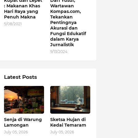
Kupat dan Lepet
Dafi Yusuf,
: Makanan Khas
Wartawan
Hari Raya yang
Kompas.com,
Penuh Makna
Tekankan
Pentingnya
5/08/2021
Akurasi dan
Fungsi Edukatif
dalam Karya
Jurnalistik
9/13/2024
Latest Posts
Senja di Warung
Sketsa Hujan di
Lamongan
Kedai Temaram
July 05, 2026
July 05, 2026