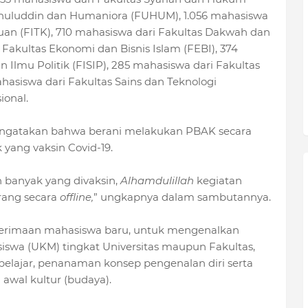
shuluddin dan Humaniora (FUHUM), 1.056 mahasiswa
uan (FITK), 710 mahasiswa dari Fakultas Dakwah dan
Fakultas Ekonomi dan Bisnis Islam (FEBI), 374
n Ilmu Politik (FISIP), 285 mahasiswa dari Fakultas
hasiswa dari Fakultas Sains dan Teknologi
ional.
mengatakan bahwa berani melakukan PBAK secara
yang vaksin Covid-19.
 banyak yang divaksin,
Alhamdulillah
kegiatan
rang secara
offline,
” ungkapnya dalam sambutannya.
erimaan mahasiswa baru, untuk mengenalkan
swa (UKM) tingkat Universitas maupun Fakultas,
 belajar, penanaman konsep pengenalan diri serta
wal kultur (budaya).