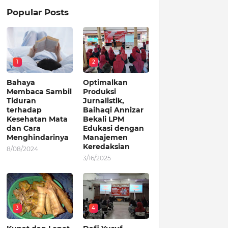
Popular Posts
1
2
Bahaya
Optimalkan
Membaca Sambil
Produksi
Tiduran
Jurnalistik,
terhadap
Baihaqi Annizar
Kesehatan Mata
Bekali LPM
dan Cara
Edukasi dengan
Menghindarinya
Manajemen
Keredaksian
8/08/2024
3/16/2025
3
4