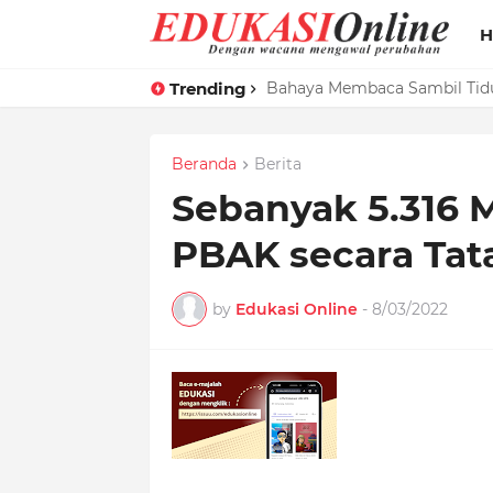
H
Trending
HMJ MPI Bekali Mahasiswa B
Bahaya Membaca Sambil Tid
Beranda
Berita
Sebanyak 5.316 
PBAK secara Ta
by
Edukasi Online
-
8/03/2022