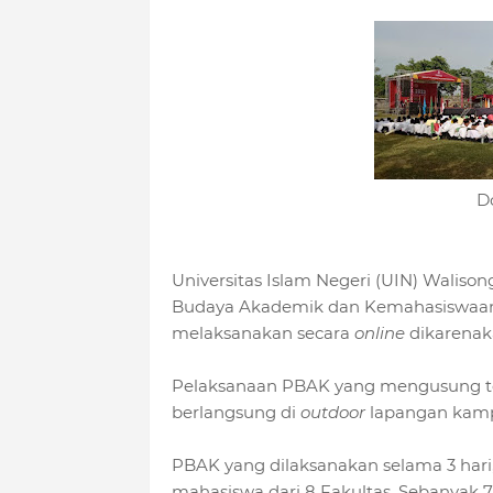
D
Universitas Islam Negeri (UIN) Wali
Budaya Akademik dan Kemahasiswaan 
melaksanakan secara
online
dikarenak
Pelaksanaan PBAK yang mengusung te
berlangsung di
outdoor
lapangan kamp
PBAK yang dilaksanakan selama 3 hari, 
mahasiswa dari 8 Fakultas. Sebanyak 