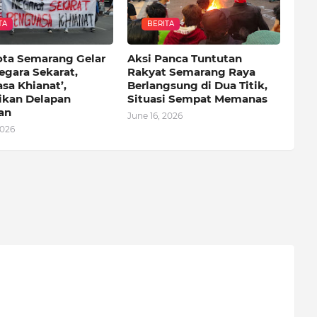
TA
BERITA
ota Semarang Gelar
Aksi Panca Tuntutan
egara Sekarat,
Rakyat Semarang Raya
sa Khianat’,
Berlangsung di Dua Titik,
kan Delapan
Situasi Sempat Memanas
an
June 16, 2026
2026