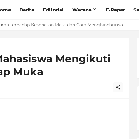
ome
Berita
Editorial
Wacana
E-Paper
Sa
randing Produk dengan Pelatihan Microblog
uran terhadap Kesehatan Mata dan Cara Menghindarinya
Mahasiswa Mengikuti
tap Muka