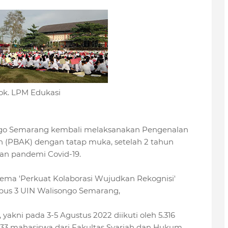
ok. LPM Edukasi
songo Semarang kembali melaksanakan Pengenalan
(PBAK) dengan tatap muka, setelah 2 tahun
an pandemi Covid-19.
ma 'Perkuat Kolaborasi Wujudkan Rekognisi'
us 3 UIN Walisongo Semarang,
yakni pada 3-5 Agustus 2022 diikuti oleh 5.316
733 mahasiswa dari Fakultas Syariah dan Hukum