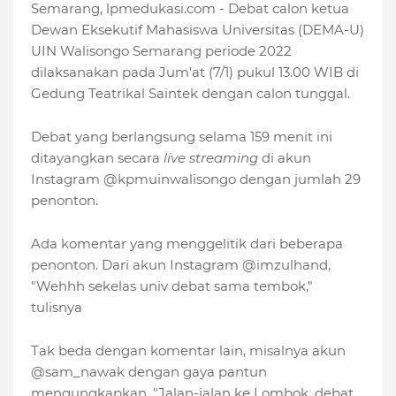
Semarang, lpmedukasi.com - Debat calon ketua
Dewan Eksekutif Mahasiswa Universitas (DEMA-U)
UIN Walisongo Semarang periode 2022
dilaksanakan pada Jum'at (7/1) pukul 13.00 WIB di
Gedung Teatrikal Saintek dengan calon tunggal.
Debat yang berlangsung selama 159 menit ini
ditayangkan secara
live streaming
di akun
Instagram @kpmuinwalisongo dengan jumlah 29
penonton.
Ada komentar yang menggelitik dari beberapa
penonton.
Dari akun Instagram @imzulhand,
"Wehhh sekelas univ debat sama tembok,"
tulisnya
Tak beda dengan komentar lain, misalnya akun
@sam_nawak dengan gaya pantun
mengungkapkan,
"Jalan-jalan ke Lombok, debat