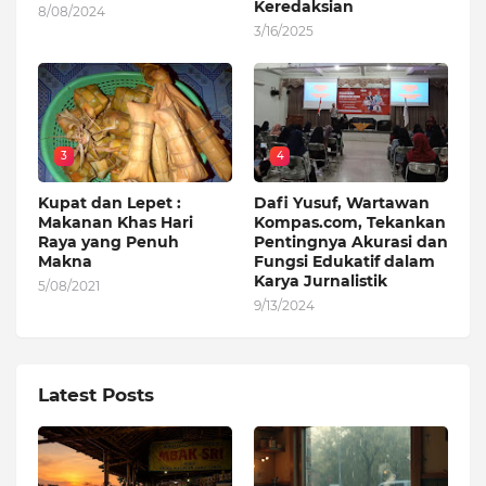
Keredaksian
8/08/2024
3/16/2025
3
4
Kupat dan Lepet :
Dafi Yusuf, Wartawan
Makanan Khas Hari
Kompas.com, Tekankan
Raya yang Penuh
Pentingnya Akurasi dan
Makna
Fungsi Edukatif dalam
Karya Jurnalistik
5/08/2021
9/13/2024
Latest Posts