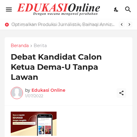
Optimalkan Produksi Jurnalistik, Baihaqi Annizar Bekali LPM Edukasi dengan Manajemen Keredaksian
Bahaya Membaca Sambil Tiduran terhadap Kesehatan Mata dan Cara Menghindarinya
Beranda
Berita
Debat Kandidat Calon
Ketua Dema-U Tanpa
Lawan
by
Edukasi Online
1/07/2022