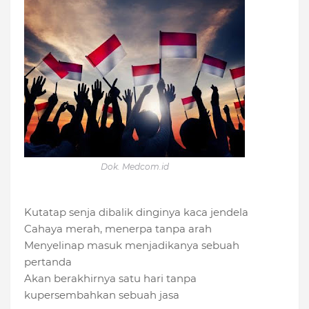
Dok. Medcom.id
Kutatap senja dibalik dinginya kaca jendela
Cahaya merah, menerpa tanpa arah
Menyelinap masuk menjadikanya sebuah
pertanda
Akan berakhirnya satu hari tanpa
kupersembahkan sebuah jasa