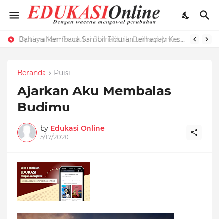
Optimalkan Produksi Jurnalistik, Baihaqi Annizar Bekali LPM Edukasi dengan Manajemen Keredaksian
Bahaya Membaca Sambil Tiduran terhadap Kesehatan Mata dan Cara Menghindarinya
Beranda
Puisi
Ajarkan Aku Membalas
Budimu
by
Edukasi Online
5/17/2020