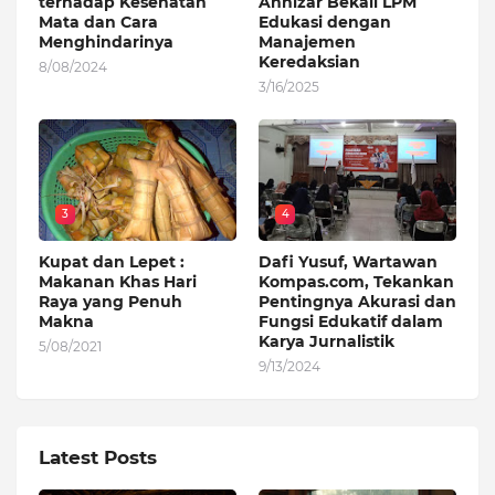
terhadap Kesehatan
Annizar Bekali LPM
Mata dan Cara
Edukasi dengan
Menghindarinya
Manajemen
Keredaksian
8/08/2024
3/16/2025
3
4
Kupat dan Lepet :
Dafi Yusuf, Wartawan
Makanan Khas Hari
Kompas.com, Tekankan
Raya yang Penuh
Pentingnya Akurasi dan
Makna
Fungsi Edukatif dalam
Karya Jurnalistik
5/08/2021
9/13/2024
Latest Posts