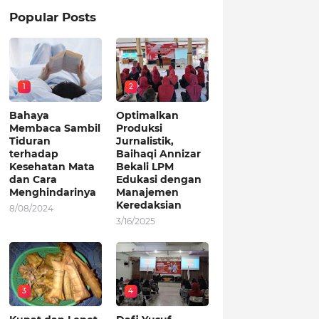
Popular Posts
1
2
Bahaya
Optimalkan
Membaca Sambil
Produksi
Tiduran
Jurnalistik,
terhadap
Baihaqi Annizar
Kesehatan Mata
Bekali LPM
dan Cara
Edukasi dengan
Menghindarinya
Manajemen
Keredaksian
8/08/2024
3/16/2025
3
4