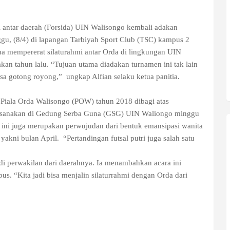
i antar daerah (Forsida) UIN Walisongo kembali adakan
ggu, (8/4) di lapangan Tarbiyah Sport Club (TSC) kampus 2
na mempererat silaturahmi antar Orda di lingkungan UIN
an tahun lalu. “Tujuan utama diadakan turnamen ini tak lain
rasa gotong royong,”
ungkap Alfian selaku ketua panitia.
Piala Orda Walisongo (POW) tahun 2018 dibagi atas
dilaksanakan di Gedung Serba Guna (GSG) UIN Waliongo minggu
a ini juga merupakan perwujudan dari bentuk emansipasi wanita
 yakni bulan April.
“Pertandingan futsal putri juga salah satu
di perwakilan dari daerahnya. Ia menambahkan acara ini
 “Kita jadi bisa menjalin silaturrahmi dengan Orda dari