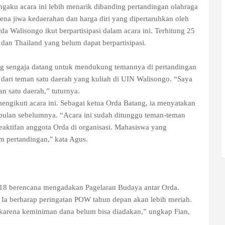
ngaku acara ini lebih menarik dibanding pertandingan olahraga
na jiwa kedaerahan dan harga diri yang dipertaruhkan oleh
da Walisongo ikut berpartisipasi dalam acara ini. Terhitung 25
 dan Thailand yang belum dapat berpartisipasi.
ang sengaja datang untuk mendukung temannya di pertandingan
dari teman satu daerah yang kuliah di UIN Walisongo. “Saya
n satu daerah,” tuturnya.
ngikuti acara ini. Sebagai ketua Orda Batang, ia menyatakan
ebulan sebelumnya. “Acara ini sudah ditunggu teman-teman
eaktifan anggota Orda di organisasi. Mahasiswa yang
am pertandingan," kata Agus.
18 berencana mengadakan Pagelaran Budaya antar Orda.
 Ia berharap peringatan POW tahun depan akan lebih meriah.
 karena keminiman dana belum bisa diadakan,” ungkap Fian,