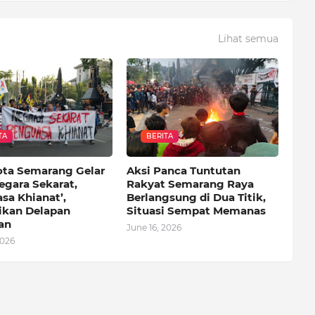
Lihat semua
TA
BERITA
ota Semarang Gelar
Aksi Panca Tuntutan
egara Sekarat,
Rakyat Semarang Raya
sa Khianat’,
Berlangsung di Dua Titik,
kan Delapan
Situasi Sempat Memanas
an
June 16, 2026
2026