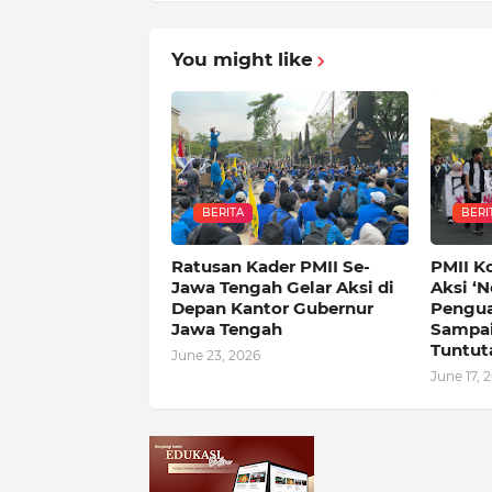
You might like
BERITA
BERI
Ratusan Kader PMII Se-
PMII K
Jawa Tengah Gelar Aksi di
Aksi ‘N
Depan Kantor Gubernur
Pengua
Jawa Tengah
Sampai
Tuntut
June 23, 2026
June 17, 