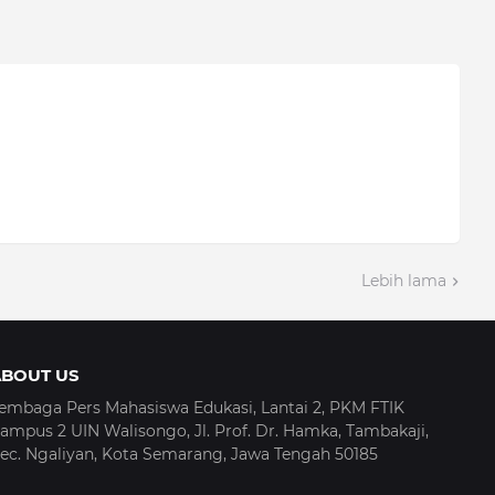
Lebih lama
ABOUT US
embaga Pers Mahasiswa Edukasi, Lantai 2, PKM FTIK
ampus 2 UIN Walisongo, Jl. Prof. Dr. Hamka, Tambakaji,
ec. Ngaliyan, Kota Semarang, Jawa Tengah 50185