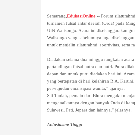
Semarang
,
EdukasiOnline
-- Forum silaturahm
turnamen futsal antar daerah (Orda) pada Min
UIN Walisongo. Acara ini diselenggarakan gu
Walisongo yang sebelumnya juga diselenggarak
untuk menjalin silaturahmi, sportivitas, serta 
Diadakan selama dua minggu rangkaian acara 
pertandingan futsal putra dan putri. Putra 
depan dan untuk putri diadakan hari ini. Acar
yang bertepatan di hari kelahiran R.A. Kartini,
perwujudan emansipasi wanita,” ujarnya.
Siti Taniah, pemain dari Blora mengaku menja
mengenalkannya dengan banyak Orda di kampus.
Sulawesi, Pati, Jepara dan lainnya,” jelasnya.
Antusiasme Tinggi