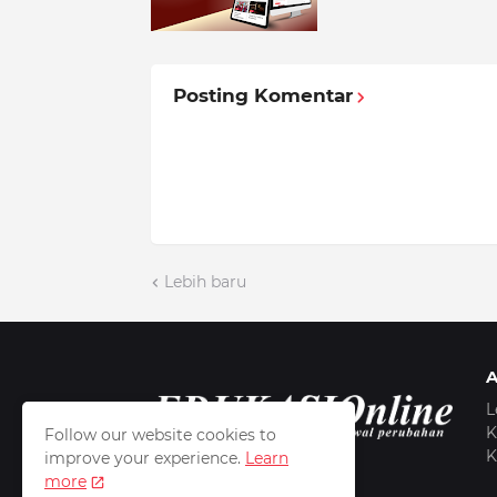
Posting Komentar
Lebih baru
L
K
Follow our website cookies to
K
improve your experience.
Learn
more