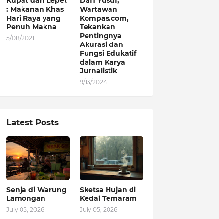
Kupat dan Lepet
Dafi Yusuf,
: Makanan Khas
Wartawan
Hari Raya yang
Kompas.com,
Penuh Makna
Tekankan
Pentingnya
5/08/2021
Akurasi dan
Fungsi Edukatif
dalam Karya
Jurnalistik
9/13/2024
Latest Posts
Senja di Warung
Sketsa Hujan di
Lamongan
Kedai Temaram
July 05, 2026
July 05, 2026