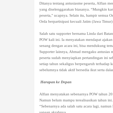
Ditanya tentang antusiasme peserta, Alfian me
yang diselenggarakan biasanya. “Mungkin kare
peserta," ucapnya. Selain itu, hampir semua Or
Orda berpartisipasi kecuali Jatim (Jawa Timur)
Salah satu supporter bernama Linda dari Bat
POW kali ini. Ia menyatakan mendapat ajakan 
senang dengan acara ini, bisa mendukung tema
Supporter lainnya, Ahmad mengaku antusias me
peserta sudah menyiapkan pertandingan ini s
setiap tahun sekaligus berpengaruh terhadap k
sebelumnya tidak aktif bersedia ikut serta dal
Harapan ke Depan
Alfian menyatakan sebenarnya POW tahun 20
Namun belum mampu terealisasikan tahun ini.
“Sebenarnya ada salah satu acara lagi, namun
sapaan akrabnya.