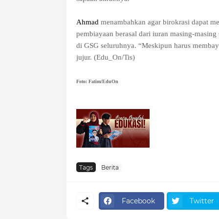
Ahmad
menambahkan agar birokrasi dapat me
pembiayaan berasal dari iuran masing-masing O
di GSG seluruhnya. “Meskipun harus membaya
jujur. (Edu_On/Tis)
Foto: Fatim/EduOn
Tags
Berita
Facebook
Twitter