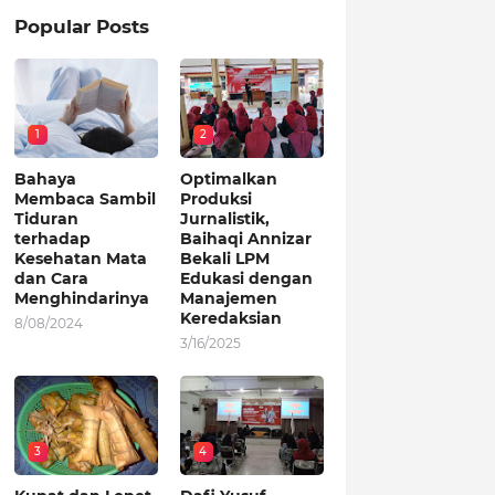
Popular Posts
1
2
Bahaya
Optimalkan
Membaca Sambil
Produksi
Tiduran
Jurnalistik,
terhadap
Baihaqi Annizar
Kesehatan Mata
Bekali LPM
dan Cara
Edukasi dengan
Menghindarinya
Manajemen
Keredaksian
8/08/2024
3/16/2025
3
4