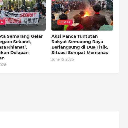
TA
BERITA
ota Semarang Gelar
Aksi Panca Tuntutan
egara Sekarat,
Rakyat Semarang Raya
sa Khianat’,
Berlangsung di Dua Titik,
kan Delapan
Situasi Sempat Memanas
an
June 16, 2026
2026