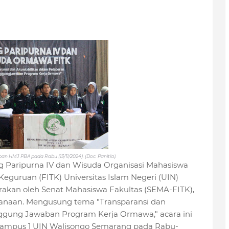
 HMJ PBA pada Rabu (13/11/2024). (Doc. Panitia).
g Paripurna IV dan Wisuda Organisasi Mahasiswa
eguruan (FITK) Universitas Islam Negeri (UIN)
akan oleh Senat Mahasiswa Fakultas (SEMA-FITK),
anaan. Mengusung tema "Transparansi dan
nggung Jawaban Program Kerja Ormawa," acara ini
 Kampus 1 UIN Walisongo Semarang pada Rabu-