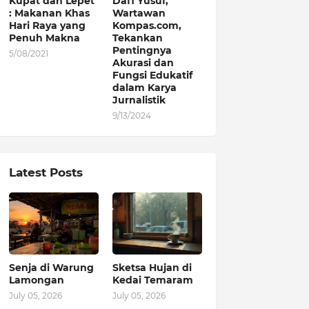
Kupat dan Lepet
Dafi Yusuf,
: Makanan Khas
Wartawan
Hari Raya yang
Kompas.com,
Penuh Makna
Tekankan
Pentingnya
5/08/2021
Akurasi dan
Fungsi Edukatif
dalam Karya
Jurnalistik
9/13/2024
Latest Posts
Senja di Warung
Sketsa Hujan di
Lamongan
Kedai Temaram
July 05, 2026
July 05, 2026