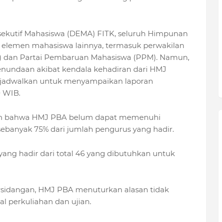
ksekutif Mahasiswa (DEMA) FITK, seluruh Himpunan
 elemen mahasiswa lainnya, termasuk perwakilan
) dan Partai Pembaruan Mahasiswa (PPM). Namun,
enundaan akibat kendala kehadiran dari HMJ
ijadwalkan untuk menyampaikan laporan
 WIB.
an bahwa HMJ PBA belum dapat memenuhi
banyak 75% dari jumlah pengurus yang hadir.
yang hadir dari total 46 yang dibutuhkan untuk
dangan, HMJ PBA menuturkan alasan tidak
l perkuliahan dan ujian.