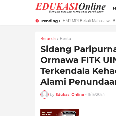
H
Trending
HMJ MPI Bekali Mahasiswa B
Beranda
Berita
Sidang Paripurn
Ormawa FITK UI
Terkendala Keha
Alami Penundaa
by
Edukasi Online
-
11/15/2024