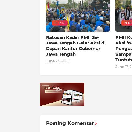
BERITA
BERI
Ratusan Kader PMII Se-
PMII K
Jawa Tengah Gelar Aksi di
Aksi ‘N
Depan Kantor Gubernur
Pengua
Jawa Tengah
Sampai
Tuntut
June 23, 2026
June 17, 
Posting Komentar