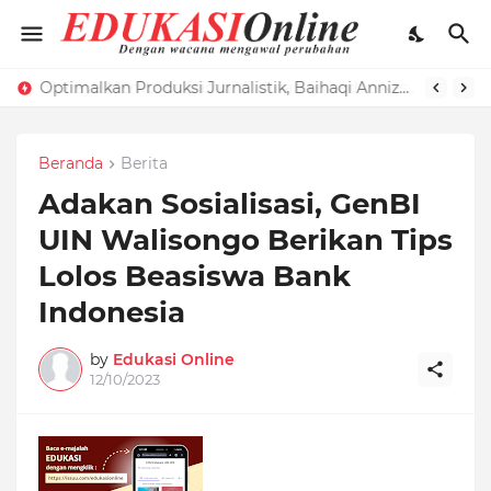
Optimalkan Produksi Jurnalistik, Baihaqi Annizar Bekali LPM Edukasi dengan Manajemen Keredaksian
Beranda
Berita
Adakan Sosialisasi, GenBI
UIN Walisongo Berikan Tips
Lolos Beasiswa Bank
Indonesia
by
Edukasi Online
12/10/2023