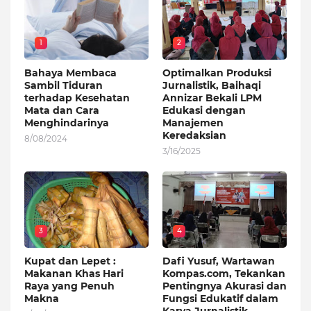
1
2
Bahaya Membaca
Optimalkan Produksi
Sambil Tiduran
Jurnalistik, Baihaqi
terhadap Kesehatan
Annizar Bekali LPM
Mata dan Cara
Edukasi dengan
Menghindarinya
Manajemen
Keredaksian
8/08/2024
3/16/2025
3
4
Kupat dan Lepet :
Dafi Yusuf, Wartawan
Makanan Khas Hari
Kompas.com, Tekankan
Raya yang Penuh
Pentingnya Akurasi dan
Makna
Fungsi Edukatif dalam