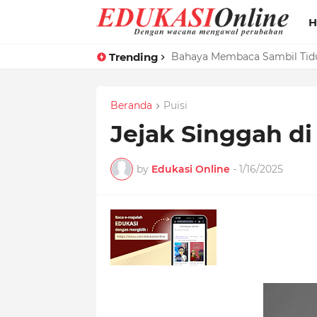
H
Trending
HMJ MPI Bekali Mahasiswa B
Bahaya Membaca Sambil Tid
Beranda
Puisi
Jejak Singgah di
by
Edukasi Online
-
1/16/2025