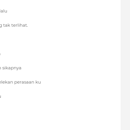
lalu
 tak terlihat.
n
n sikapnya
pelekan perasaan ku
u