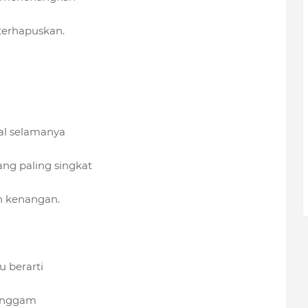
terhapuskan.
al selamanya
ang paling singkat
n kenangan.
 berarti
genggam