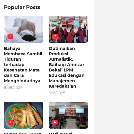
Popular Posts
1
2
Bahaya
Optimalkan
Membaca Sambil
Produksi
Tiduran
Jurnalistik,
terhadap
Baihaqi Annizar
Kesehatan Mata
Bekali LPM
dan Cara
Edukasi dengan
Menghindarinya
Manajemen
Keredaksian
8/08/2024
3/16/2025
3
4