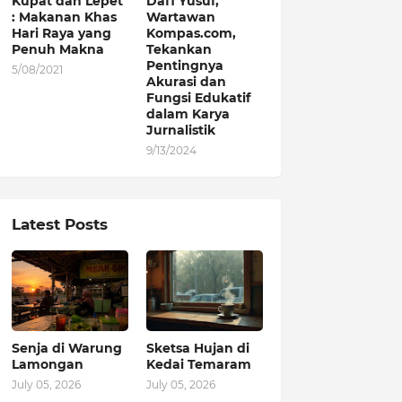
Kupat dan Lepet
Dafi Yusuf,
: Makanan Khas
Wartawan
Hari Raya yang
Kompas.com,
Penuh Makna
Tekankan
Pentingnya
5/08/2021
Akurasi dan
Fungsi Edukatif
dalam Karya
Jurnalistik
9/13/2024
Latest Posts
Senja di Warung
Sketsa Hujan di
Lamongan
Kedai Temaram
July 05, 2026
July 05, 2026