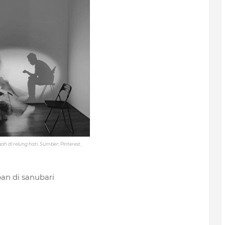
ggah di relung hati. Sumber: Pinterest.
an di sanubari