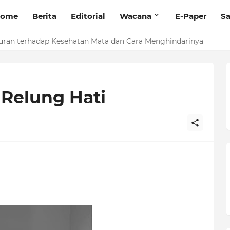
ome
Berita
Editorial
Wacana
E-Paper
Sa
randing Produk dengan Pelatihan Microblog
uran terhadap Kesehatan Mata dan Cara Menghindarinya
 Relung Hati