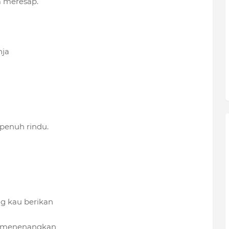
 meresap.
nja
penuh rindu.
ng kau berikan
ng menenangkan